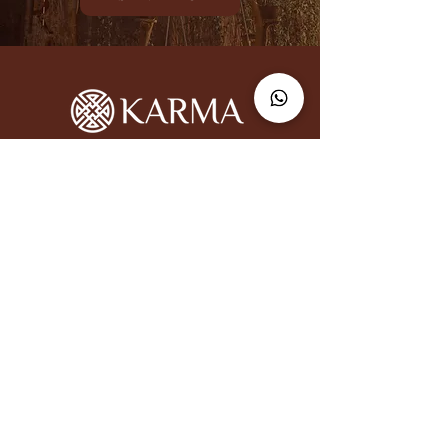
HORA DE APERTURA
Lunes a Domingo:
17:30 - 23:00 hrs.
+52 1 998 135 1642
Carr. Tulum-Boca Paila km 7.5
Mza 020 Reg 009, Zona
hotelera, Tulum, 77780.